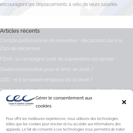
encouragent les déplacements à vélo de leurs salariés.
Articles récents
Compte professionnel de prévention : déclaration dans la
DSN de décembre
FDVA : la campagne 2026 de subventions est lancée
Quelle revalorisation pour le Smic en 2026 ?
CDD : et si le salarié remplacé est licencié ?
Quelle réduction d’impôt en cas d’abandons de recettes ?
Gérer le consentement aux
Archives
cookies
Archives
Pour offrir les meilleures expériences, nous utilisons des technologies
telles que les cookies pour stocker et/ou accéder aux informations des
appareils. Le fait de consentir à ces technologies nous permettra de traiter
Catégories