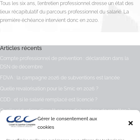
Tous les six ans, l’entretien professionnel dresse un état des
lieux récapitulatif du parcours professionnel du salarié. La
première échéance intervient donc en 2020.
Articles récents
Compte professionnel de prévention : déclaration dans la
DSN de décembre
FDVA : la campagne 2026 de subventions est lancée
Quelle revalorisation pour le Smic en 2026 ?
CDD : et si le salarié remplacé est licencié ?
Quelle réduction d’impôt en cas d’abandons de recettes ?
Gérer le consentement aux
Archives
cookies
Archives