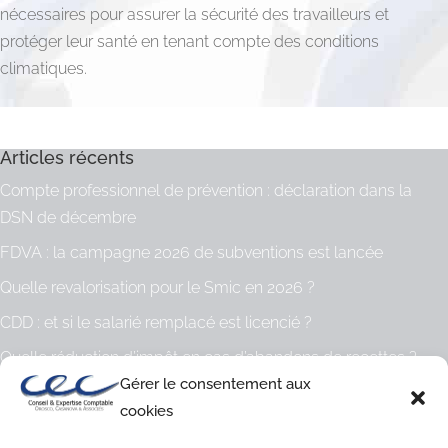
nécessaires pour assurer la sécurité des travailleurs et
protéger leur santé en tenant compte des conditions
climatiques.
Articles récents
Compte professionnel de prévention : déclaration dans la
DSN de décembre
FDVA : la campagne 2026 de subventions est lancée
Quelle revalorisation pour le Smic en 2026 ?
CDD : et si le salarié remplacé est licencié ?
Quelle réduction d’impôt en cas d’abandons de recettes ?
Gérer le consentement aux
Archives
cookies
Archives