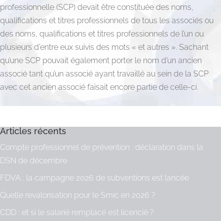
professionnelle (SCP) devait être constituée des noms,
qualifications et titres professionnels de tous les associés ou
des noms, qualifications et titres professionnels de l’un ou
plusieurs d’entre eux suivis des mots « et autres ». Sachant
qu’une SCP pouvait également porter le nom d’un ancien
associé tant qu’un associé ayant travaillé au sein de la SCP
avec cet ancien associé faisait encore partie de celle-ci.
Articles récents
Compte professionnel de prévention : déclaration dans la
DSN de décembre
FDVA : la campagne 2026 de subventions est lancée
Quelle revalorisation pour le Smic en 2026 ?
CDD : et si le salarié remplacé est licencié ?