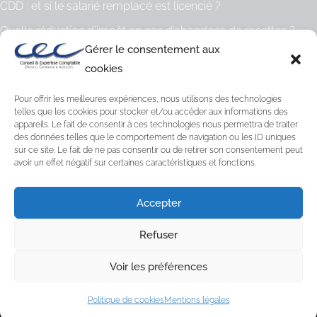
CDD : et si le salarié remplacé est licencié ?
Quelle réduction d’impôt en cas d’abandons de recettes ?
Gérer le consentement aux
Archives
cookies
Archives
Pour offrir les meilleures expériences, nous utilisons des technologies
telles que les cookies pour stocker et/ou accéder aux informations des
appareils. Le fait de consentir à ces technologies nous permettra de traiter
Catégories
des données telles que le comportement de navigation ou les ID uniques
Fiscal
sur ce site. Le fait de ne pas consentir ou de retirer son consentement peut
avoir un effet négatif sur certaines caractéristiques et fonctions.
Juridique
Non classé
Accepter
Social
Refuser
Voir les préférences
Conçu par
Du web dans les épinards
Politique de cookies
Mentions légales